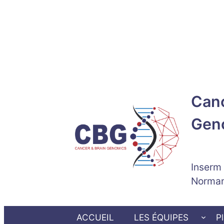
Aller
au
contenu
Canc
Gen
Inserm
Norma
ACCUEIL
LES ÉQUIPES
P