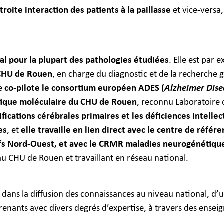
troite interaction des patients
à la paillasse
et vice-versa,
l pour la plupart des pathologies étudiées
. Elle est par
CHU de Rouen
, en charge du diagnostic et de la recherche
le
co-pilote le consortium européen ADES (
Alzheimer Dis
tique moléculaire du CHU de Rouen
, reconnu Laboratoire 
ifications cérébrales primaires et les déficiences intellec
es
, et
elle travaille en lien direct avec le centre de réf
s Nord-Ouest, et avec le CRMR maladies neurogénétique
au CHU de Rouen et travaillant en réseau national.
dans la diffusion des connaissances au niveau national, d’u
prenants avec divers degrés d’expertise, à travers des ense