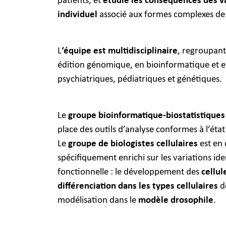
patients, et
étudie les conséquences des va
individuel
associé aux formes complexes de 
L
‘équipe est multidisciplinaire
, regroupant
édition génomique, en bioinformatique et e
psychiatriques, pédiatriques et génétiques.
Le
groupe bioinformatique-biostatistiques
place des outils d’analyse conformes à l’éta
Le
groupe de biologistes cellulaires
est en 
spécifiquement enrichi sur les variations id
fonctionnelle : le développement des
cellul
différenciation dans les types cellulaires
de
modélisation dans le
modèle drosophile
.