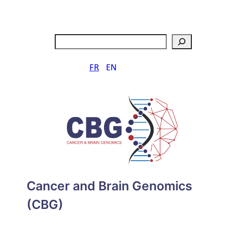
Aller
au
contenu
Rechercher
FR
EN
Cancer and Brain Genomics
(CBG)