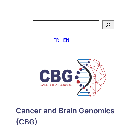
Aller
au
contenu
Rechercher
FR
EN
Cancer and Brain Genomics
(CBG)