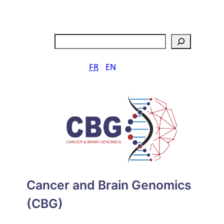
Aller
au
contenu
Rechercher
FR
EN
Cancer and Brain Genomics
(CBG)