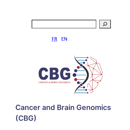
Aller
au
contenu
Rechercher
FR
EN
Cancer and Brain Genomics
(CBG)