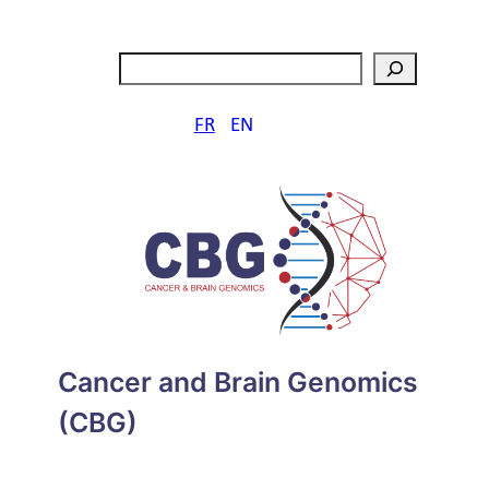
Aller
au
Rechercher
contenu
FR
EN
Cancer and Brain Genomics
(CBG)