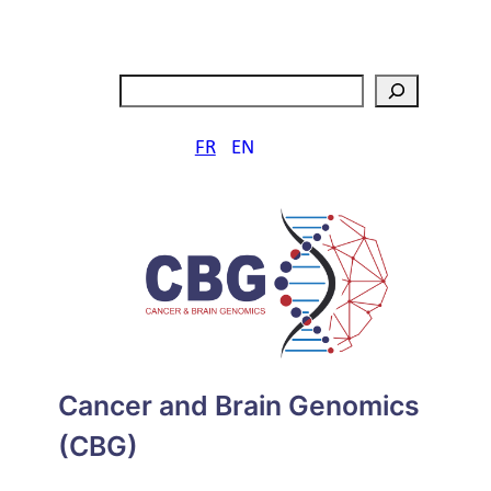
Aller
au
contenu
Rechercher
FR
EN
Cancer and Brain Genomics
(CBG)