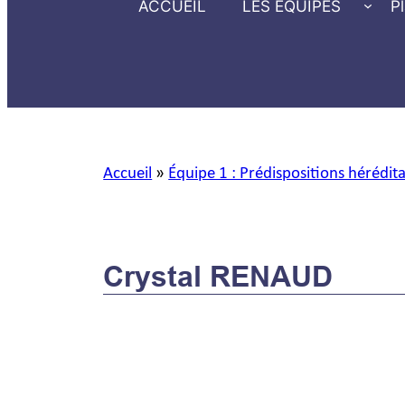
ACCUEIL
LES ÉQUIPES
P
Accueil
»
Équipe 1 : Prédispositions hérédit
Crystal RENAUD