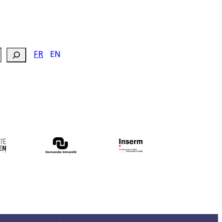
FR
EN