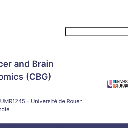
Rechercher
er and Brain
omics (CBG)
 UMR1245 – Université de Rouen
ndie