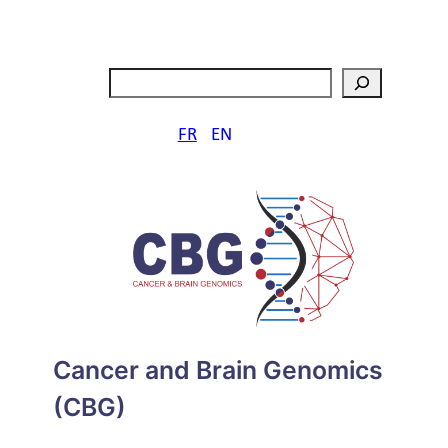
Aller
au
contenu
Rechercher
FR
EN
Cancer and Brain Genomics
(CBG)