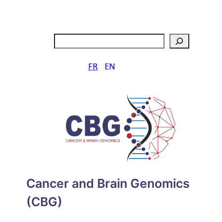
Aller
au
contenu
Rechercher
FR
EN
Cancer and Brain Genomics
(CBG)