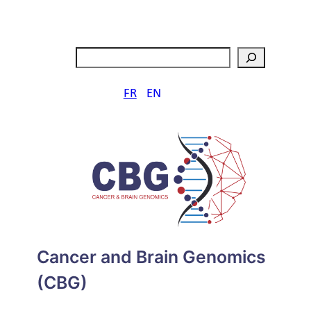
Aller
au
contenu
Rechercher
FR
EN
Cancer and Brain Genomics
(CBG)