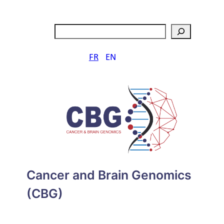
Aller
au
Rechercher
contenu
FR
EN
Cancer and Brain Genomics
(CBG)