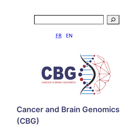
Aller
au
Rechercher
contenu
FR
EN
Cancer and Brain Genomics
(CBG)