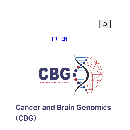
Aller
au
contenu
Rechercher
FR
EN
Cancer and Brain Genomics
(CBG)