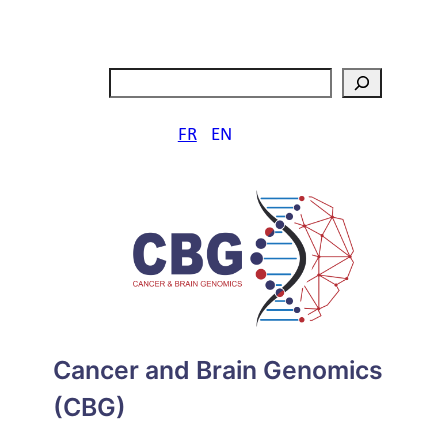
Aller
au
contenu
Rechercher
FR
EN
Cancer and Brain Genomics
(CBG)