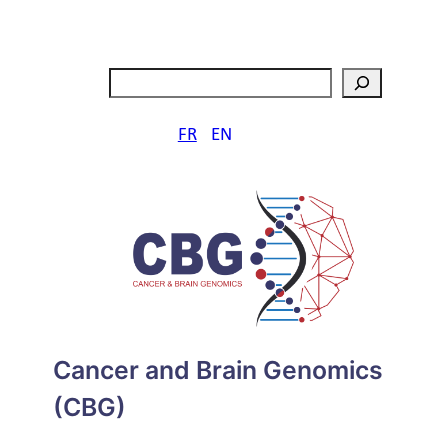
Aller
au
contenu
Rechercher
FR
EN
Cancer and Brain Genomics
(CBG)