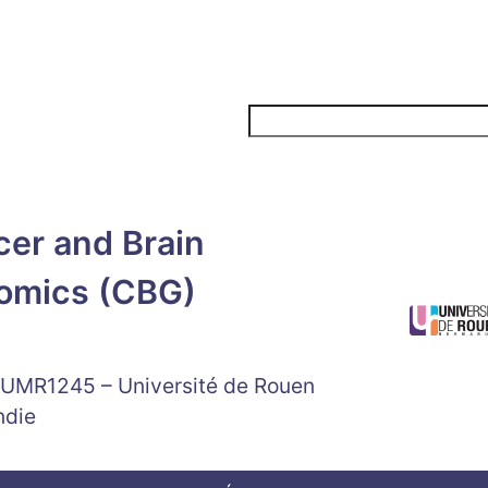
Rechercher
er and Brain
omics (CBG)
 UMR1245 – Université de Rouen
ndie