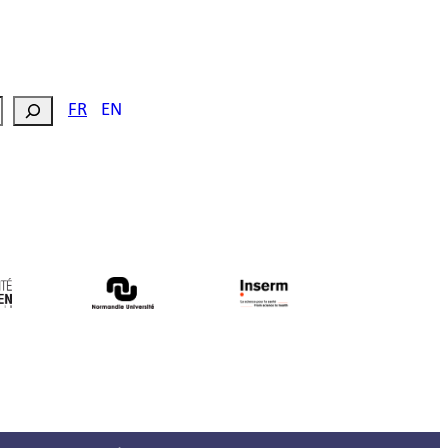
FR
EN