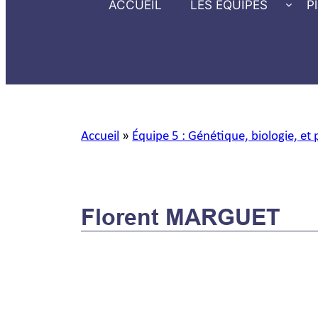
ACCUEIL
LES ÉQUIPES
P
Accueil
»
Équipe 5 : Génétique, biologie, et 
Florent MARGUET